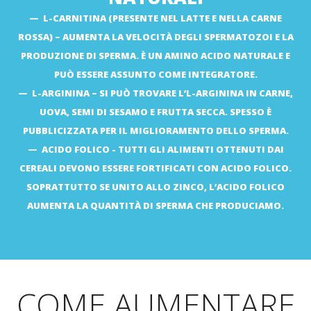
L-CARNITINA (PRESENTE NEL LATTE E NELLA CARNE
ROSSA) – AUMENTA LA VELOCITÀ DEGLI SPERMATOZOI E LA
PRODUZIONE DI SPERMA. È UN AMINO ACIDO NATURALE E
PUÒ ESSERE ASSUNTO COME INTEGRATORE.
L-ARGININA – SI PUÒ TROVARE L’L-ARGININA IN CARNE,
UOVA, SEMI DI SESAMO E FRUTTA SECCA. SPESSO È
PUBBLICIZZATA PER IL MIGLIORAMENTO DELLO SPERMA.
ACIDO FOLICO - TUTTI GLI ALIMENTI OTTENUTI DAI
CEREALI DEVONO ESSERE FORTIFICATI CON ACIDO FOLICO.
SOPRATTUTTO SE UNITO ALLO ZINCO, L’ACIDO FOLICO
AUMENTA LA QUANTITÀ DI SPERMA CHE PRODUCIAMO.
COME AUMENTARE