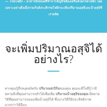
กรดโฟลิก – อาหารทั้งหมดที่ทําจากธัญพืชต้องเสริมด้วยกรดโฟลิก โดย
เฉพาะอย่างยิ่งเมื่อรวมกับสังกะสีกรดโฟลิกจะเพิ่มปริมาณอสุจิและน้ําอสุจิที่
เราผลิต
จะเพิ่มปริมาณอสุจิได้
อย่างไร?
หากคุณรู้สึกหงุดหงิดกับ
ปริมาณสเปิร์ม
ของคุณ คุณจะดีใจที่รู้ว่ามี
หลายสิ่งที่คุณสามารถทําได้เพื่อเพิ่ม
ปริมาณน้ําอสุจิของคุณ
มีหลาย
วิธีที่คุณสามารถลองเพิ่มน้ําอสุจิได้ ซึ่งบางวิธีก็มีประสิทธิภาพ
มากกว่าวิธีอื่นๆ