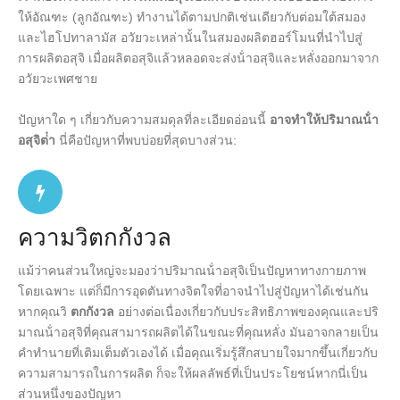
ให้อัณฑะ (ลูกอัณฑะ) ทํางานได้ตามปกติเช่นเดียวกับต่อมใต้สมอง
และไฮโปทาลามัส อวัยวะเหล่านั้นในสมองผลิตฮอร์โมนที่นําไปสู่
การผลิตอสุจิ เมื่อผลิตอสุจิแล้วหลอดจะส่งน้ําอสุจิและหลั่งออกมาจาก
อวัยวะเพศชาย
ปัญหาใด ๆ เกี่ยวกับความสมดุลที่ละเอียดอ่อนนี้
อาจทําให้ปริมาณน้ํา
อสุจิต่ํา
นี่คือปัญหาที่พบบ่อยที่สุดบางส่วน:
ความวิตกกังวล
แม้ว่าคนส่วนใหญ่จะมองว่าปริมาณน้ําอสุจิเป็นปัญหาทางกายภาพ
โดยเฉพาะ แต่ก็มีการอุดตันทางจิตใจที่อาจนําไปสู่ปัญหาได้เช่นกัน
หากคุณวิ
ตกกังวล
อย่างต่อเนื่องเกี่ยวกับประสิทธิภาพของคุณและปริ
มาณน้ําอสุจิที่คุณสามารถผลิตได้ในขณะที่คุณหลั่ง มันอาจกลายเป็น
คําทํานายที่เติมเต็มตัวเองได้ เมื่อคุณเริ่มรู้สึกสบายใจมากขึ้นเกี่ยวกับ
ความสามารถในการผลิต ก็จะให้ผลลัพธ์ที่เป็นประโยชน์หากนี่เป็น
ส่วนหนึ่งของปัญหา