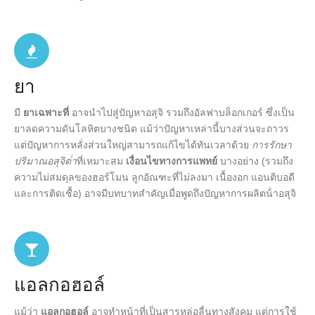
ยา
มี
ยาเฉพาะที่
อาจนําไปสู่ปัญหาอสุจิ รวมถึงอัลฟาบล็อกเกอร์ ซึ่งเป็น
ยาลดความดันโลหิตบางชนิด แม้ว่าปัญหาเหล่านี้บางส่วนจะถาวร
แต่ปัญหาการหลั่งส่วนใหญ่สามารถแก้ไขได้ทันเวลาด้วย
การรักษา
ปริมาณอสุจิต่ํา
ที่เหมาะสม
เงื่อนไขทางการแพทย์
บางอย่าง (รวมถึง
ความไม่สมดุลของฮอร์โมน ลูกอัณฑะที่ไม่ลงมา เนื้องอก แอนติบอดี
และการติดเชื้อ) อาจมีบทบาทสําคัญเมื่อพูดถึงปัญหาการผลิตน้ําอสุจิ
แอลกอฮอล์
แม้ว่า
แอลกอฮอล์
อาจทําหน้าที่เป็นสารหล่อลื่นทางสังคม แต่การใช้