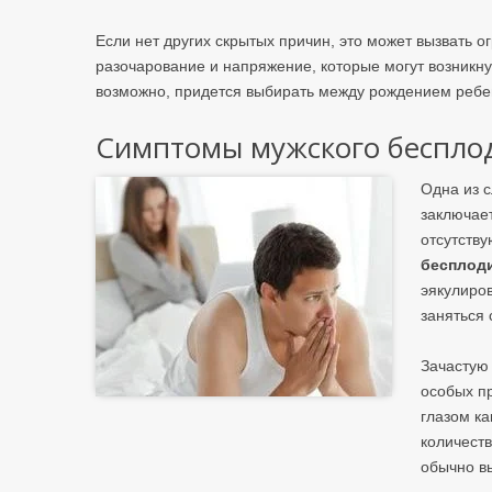
Если нет других скрытых причин, это может вызвать 
разочарование и напряжение, которые могут возникну
возможно, придется выбирать между рождением ребенк
Симптомы мужского беспло
Одна из 
заключает
отсутств
бесплод
эякулиров
заняться 
Зачастую
особых п
глазом ка
количест
обычно в