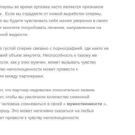
спермы во время оргазма часто является признаком
ы
. Если вы страдаете от низкой выработки спермы,
то вы будете чувствовать себя менее уверенно в своих
и захотите попробовать лечение, направленное на
ной жидкости.
о густой сперме связано с порнографией, где никто не
зкий объем эякулята. Неспособность к такому же
сти, как у этих мужчин, может вызывать чувство
тво неполноценности может привести к
ях между партнерами.
ет, что партнер недоволен относительно низким
ет, чтобы вы увеличили количество семенной
т человека сомневаться в своей «
мужественности
»,
ершу. Это может негативно сказаться на любых
ет привести к чувству неполноценности.